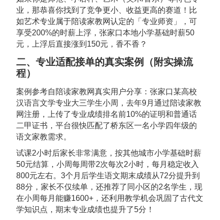
业，那恭喜你找到了竞争更小、收益更高的赛道！比
如艺术专业属于陪读家教网认定的「专业师资」，可
享受200%的时薪上浮，张家口本地小学基础时薪50
元，上浮后直接涨到150元，香不香？
二、专业适配接单的真实案例（附实操流
程）
案例参考自陪读家教网真实用户分享：张家口某高校
汉语言文学专业大三学生小周，去年9月通过陪读家教
网注册，上传了专业成绩排名前10%的证明和普通话
二甲证书，平台很快匹配了桥东区一名小学四年级的
语文家教需求。
试课2小时后家长非常满意，按其他城市小学基础时薪
50元结算，小周每周带2次每次2小时，每月稳定收入
800元左右。3个月后学生语文期末成绩从72分提升到
88分，家长不仅续单，还推荐了同小区的2名学生，现
在小周每月能赚1600+，还利用教学机会巩固了古代文
学知识点，期末专业成绩也提升了5分！