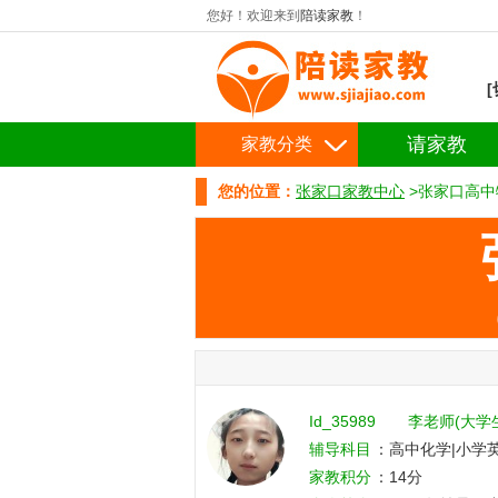
您好！欢迎来到
陪读家教
！
请家教
家教分类
您的位置：
张家口家教中心
>张家口高中
Id_35989
李老师(大学
辅导科目
：高中化学|小学
家教积分
：14分