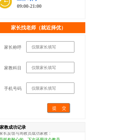
09:00-21:00
家长找老师（就近择优）
家长称呼
家长反馈与刘教员成功家教：
员很负责，能引导孩子的兴趣，希望能长期合
家教科目
，很不错。
家长反馈与王教员成功家教：
手机号码
一次来小朋友还蛮喜欢教员的，挺好的约了今
继续家教。
家长反馈与宁教员成功家教：
员挺好，孩子学会了一些方法，也定了继续家
，不错。
家教成功记录
家长反馈与周教员成功家教：
员挺有耐心的，下次还用这个教员。