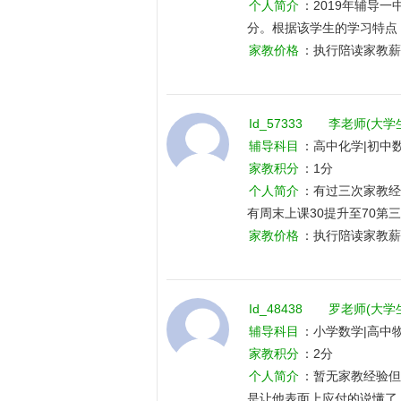
个人简介
：2019年辅导
分。根据该学生的学习特点
每一个知识点一类题目行。
家教价格
：执行陪读家教薪
利用口诀简便方法，做到举
Id_57333
李老师(大学
辅导科目
：高中化学|初中数
家教积分
：1分
个人简介
：有过三次家教经
有周末上课30提升至70第
个孩子的性格能过更快的做
家教价格
：执行陪读家教薪
Id_48438
罗老师(大学
辅导科目
：小学数学|高中物
家教积分
：2分
个人简介
：暂无家教经验但
是让他表面上应付的说懂了