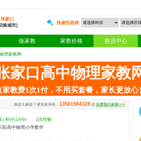
张家口
快速找老师:
[切换城市]
做家教
家教价格
教员中心
物理家教网
张家口高中物理家教
（家教费1次1付，不用买套餐，家长更放心
13581564328
挑选太麻烦？请直接来电：
或
免费预约家教>>>
生)
积分(14分)
1次经验
英语|高中物理|小学数学