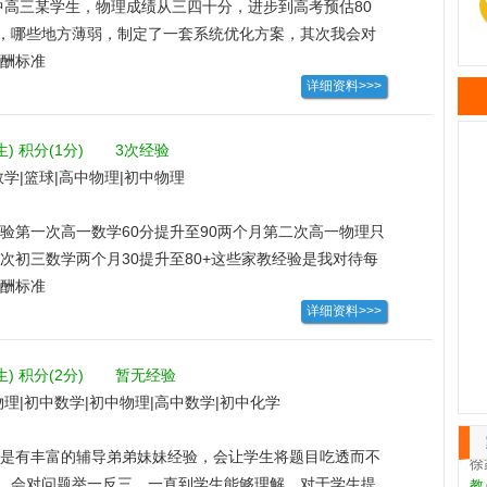
一中高三某学生，物理成绩从三四十分，进步到高考预估80
，哪些地方薄弱，制定了一套系统优化方案，其次我会对
再给学生讲解前自己要熟透于心。运用易于理解的方式，
酬标准
详细资料>>>
一反三的效果。
生)
积分(1分)
3次经验
学|篮球|高中物理|初中物理
张
验第一次高一数学60分提升至90两个月第二次高一物理只
教
作
三次初三数学两个月30提升至80+这些家教经验是我对待每
出判断，
酬标准
王
详细资料>>>
第
天
生)
积分(2分)
暂无经验
康
教
理|初中数学|初中物理|高中数学|初中化学
教
是有丰富的辅导弟弟妹妹经验，会让学生将题目吃透而不
徐
教
，会对问题举一反三，一直到学生能够理解，对于学生提