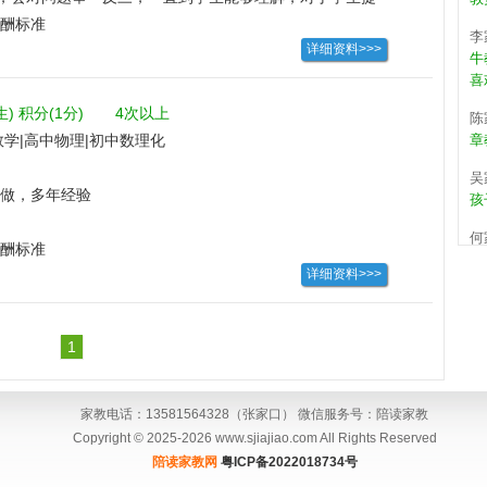
的给学生解答问题，而不是生硬的照搬答案
酬标准
李
详细资料>>>
牛
喜
陈
生)
积分(1分)
4次以上
章
数学|高中物理|初中数理化
吴
孩
做，多年经验
何
酬标准
张
错
详细资料>>>
武
周
1
关
是
家教电话：13581564328（张家口） 微信服务号：陪读家教
孩
Copyright © 2025-2026 www.sjiajiao.com All Rights Reserved
程
陪读家教网
粤ICP备2022018734号
教