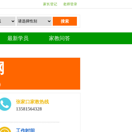
家长登记
老师登录
搜索
最新学员
家教问答
网
）
张家口家教热线
13581564328
工作时间