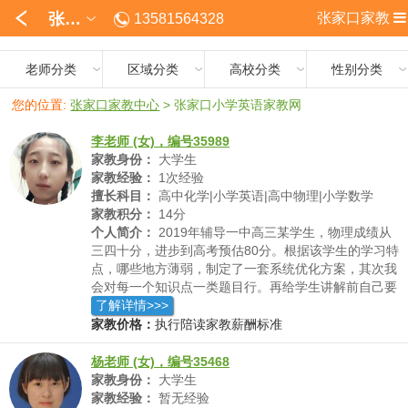
张家口
张家口家教
13581564328
老师分类
区域分类
高校分类
性别分类
您的位置:
张家口家教中心
>
张家口小学英语家教网
李老师 (女)，编号35989
家教身份：
大学生
家教经验：
1次经验
擅长科目：
高中化学|小学英语|高中物理|小学数学
家教积分：
14分
个人简介：
2019年辅导一中高三某学生，物理成绩从
三四十分，进步到高考预估80分。根据该学生的学习特
点，哪些地方薄弱，制定了一套系统优化方案，其次我
会对每一个知识点一类题目行。再给学生讲解前自己要
熟透于心。运用易于理解的方式，利用口诀简便方法，
了解详情>>>
做到举一反三的效果。
家教价格：
执行陪读家教薪酬标准
杨老师 (女)，编号35468
家教身份：
大学生
家教经验：
暂无经验