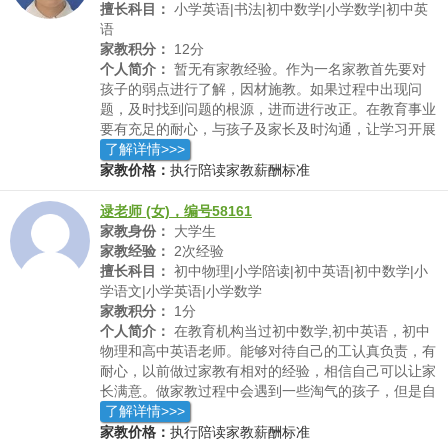
擅长科目：
小学英语|书法|初中数学|小学数学|初中英
语
家教积分：
12分
个人简介：
暂无有家教经验。作为一名家教首先要对
孩子的弱点进行了解，因材施教。如果过程中出现问
题，及时找到问题的根源，进而进行改正。在教育事业
要有充足的耐心，与孩子及家长及时沟通，让学习开展
的更为顺利。我们无法立刻让孩子达到一个很高的高
了解详情>>>
度，反而孩子的一点点努力的进步是我们最大的欣慰。
家教价格：
执行陪读家教薪酬标准
逯老师 (女)，编号58161
家教身份：
大学生
家教经验：
2次经验
擅长科目：
初中物理|小学陪读|初中英语|初中数学|小
学语文|小学英语|小学数学
家教积分：
1分
个人简介：
在教育机构当过初中数学,初中英语，初中
物理和高中英语老师。能够对待自己的工认真负责，有
耐心，以前做过家教有相对的经验，相信自己可以让家
长满意。做家教过程中会遇到一些淘气的孩子，但是自
己会有针对性的教育，用合适的方式引导学生，在对孩
了解详情>>>
子做心理辅导方面很有心得
家教价格：
执行陪读家教薪酬标准