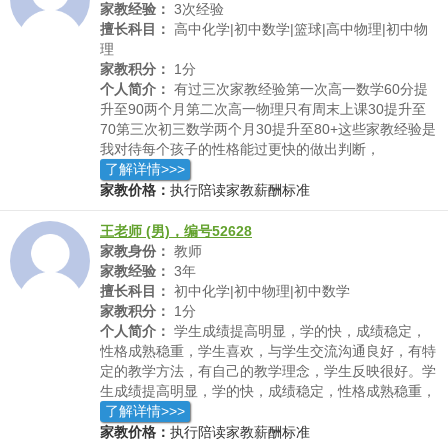
家教经验：
3次经验
擅长科目：
高中化学|初中数学|篮球|高中物理|初中物
理
家教积分：
1分
个人简介：
有过三次家教经验第一次高一数学60分提
升至90两个月第二次高一物理只有周末上课30提升至
70第三次初三数学两个月30提升至80+这些家教经验是
我对待每个孩子的性格能过更快的做出判断，
了解详情>>>
家教价格：
执行陪读家教薪酬标准
王老师 (男)，编号52628
家教身份：
教师
家教经验：
3年
擅长科目：
初中化学|初中物理|初中数学
家教积分：
1分
个人简介：
学生成绩提高明显，学的快，成绩稳定，
性格成熟稳重，学生喜欢，与学生交流沟通良好，有特
定的教学方法，有自己的教学理念，学生反映很好。学
生成绩提高明显，学的快，成绩稳定，性格成熟稳重，
学生喜欢，与学生交流沟通良好，有特定的教学方法，
了解详情>>>
有自己的教学理念，学生反映很好。学生成绩提高明
家教价格：
执行陪读家教薪酬标准