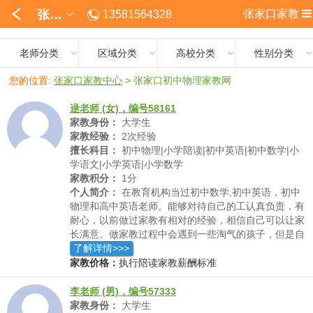
张家口
张家口家教
13581564328
老师分类
区域分类
高校分类
性别分类
您的位置:
张家口家教中心
>
张家口初中物理家教网
逯老师 (女)，编号58161
家教身份：
大学生
家教经验：
2次经验
擅长科目：
初中物理|小学陪读|初中英语|初中数学|小
学语文|小学英语|小学数学
家教积分：
1分
个人简介：
在教育机构当过初中数学,初中英语，初中
物理和高中英语老师。能够对待自己的工认真负责，有
耐心，以前做过家教有相对的经验，相信自己可以让家
长满意。做家教过程中会遇到一些淘气的孩子，但是自
己会有针对性的教育，用合适的方式引导学生，在对孩
了解详情>>>
子做心理辅导方面很有心得
家教价格：
执行陪读家教薪酬标准
李老师 (男)，编号57333
家教身份：
大学生