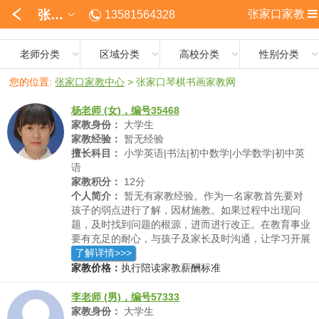
张家口
张家口家教
13581564328
老师分类
区域分类
高校分类
性别分类
您的位置:
张家口家教中心
>
张家口琴棋书画家教网
杨老师 (女)，编号35468
家教身份：
大学生
家教经验：
暂无经验
擅长科目：
小学英语|书法|初中数学|小学数学|初中英
语
家教积分：
12分
个人简介：
暂无有家教经验。作为一名家教首先要对
孩子的弱点进行了解，因材施教。如果过程中出现问
题，及时找到问题的根源，进而进行改正。在教育事业
要有充足的耐心，与孩子及家长及时沟通，让学习开展
的更为顺利。我们无法立刻让孩子达到一个很高的高
了解详情>>>
度，反而孩子的一点点努力的进步是我们最大的欣慰。
家教价格：
执行陪读家教薪酬标准
李老师 (男)，编号57333
家教身份：
大学生