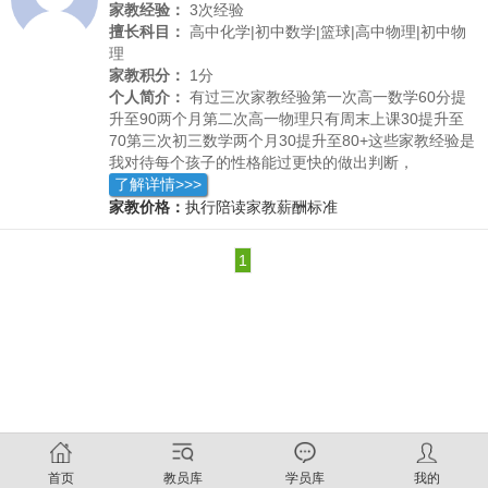
家教经验：
3次经验
擅长科目：
高中化学|初中数学|篮球|高中物理|初中物
理
家教积分：
1分
个人简介：
有过三次家教经验第一次高一数学60分提
升至90两个月第二次高一物理只有周末上课30提升至
70第三次初三数学两个月30提升至80+这些家教经验是
我对待每个孩子的性格能过更快的做出判断，
了解详情>>>
家教价格：
执行陪读家教薪酬标准
1
首页
教员库
学员库
我的