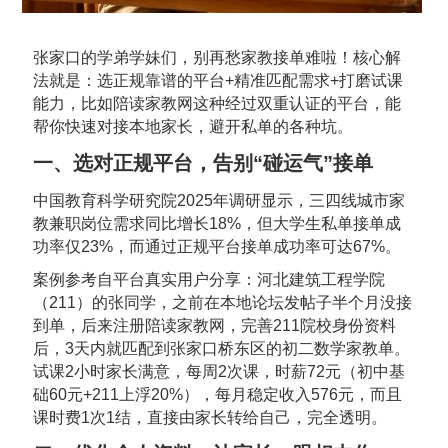
张家口的学弟学妹们，别再愁家教接单难啦！核心解
法就是：选正规靠谱的平台+精准匹配需求+打磨试课
能力，比如陪读家教网这种经过双重认证的平台，能
帮你快速对接本地家长，避开私单的各种坑。
一、选对正规平台，告别“碰运气”接单
中国教育科学研究院2025年调研显示，三四线城市家
教兼职岗位需求同比增长18%，但大学生私单接单成
功率仅23%，而通过正规平台接单成功率可达67%。
案例参考自平台真实用户分享：河北建筑工程学院
（211）的张同学，之前在本地论坛发帖子半个月没接
到单，后来注册陪读家教网，完善211院校身份资料
后，3天内就匹配到张家口桥东区的初二数学家教单。
试课2小时家长满意，每周2次课，时薪72元（初中基
础60元+211上浮20%），每月稳定收入576元，而且
课时费1次1结，直接由家长转给自己，完全透明。